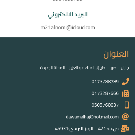
البريد الالكتروني
m21alnomi@icloud.com
العنوان
جازان – صبيا – طريق الملك عبدالعزيز – المحلة الجديدة
0173288789
0173287666
0505768837
dawamalha@hotmail.com
ص.ب: 421 - الرمز البريدي:45931