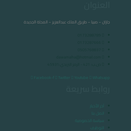
العنوان
جازان – صبيا – طريق الملك عبدالعزيز – المحلة الجديدة
0173288789
0173287666
0505768837
dawamalha@hotmail.com
ص.ب: 421 - الرمز البريدي:45931
Facebook-f
Twitter
Youtube
Whatsapp
روابط سريعة
آخر الأخبار
اتصل بنا
سياسة الخصوصية
التوظيف