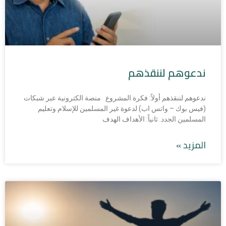
ندعوهم لننقذهم
ندعوهم لننقذهم أولاً: فكرة المشروع منصة الكترونية عبر شبكات
(فيس بوك – واتس اب) لدعوة غير المسلمين للإسلام وتعليم
المسلمين الجدد. ثانياً: الأهداف الهدف
المزيد »