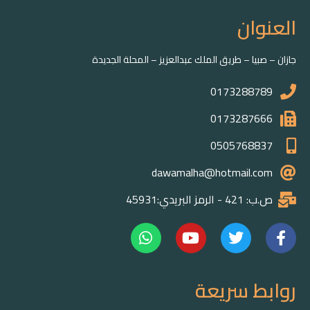
العنوان
جازان – صبيا – طريق الملك عبدالعزيز – المحلة الجديدة
0173288789
0173287666
0505768837
dawamalha@hotmail.com
ص.ب: 421 - الرمز البريدي:45931
روابط سريعة