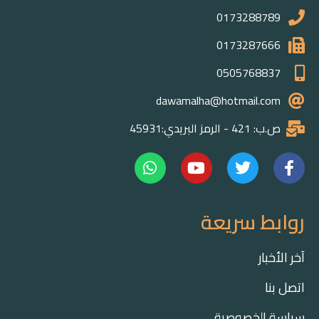
017328878
017328766
050576883
dawamalha@hotmail.co
42 - الرمز البريدي:45931
ط سريعة
بار
نا
 الخصوصية