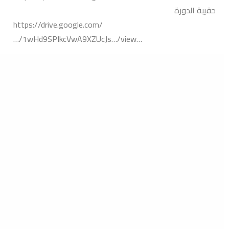
الدورة
https://drive.google.com/
…/1wHd9SPIkcVwA9XZUcJs…/view…